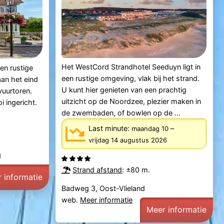
Het WestCord Strandhotel Seeduyn ligt in
een rustige
een rustige omgeving, vlak bij het strand.
aan het eind
U kunt hier genieten van een prachtig
vuurtoren.
uitzicht op de Noordzee, plezier maken in
i ingericht.
de zwembaden, of bowlen op de ...
Last minute:
–
maandag 10
vrijdag 14 augustus 2026
d
Strand afstand
: ±80 m.
 informatie
Badweg 3, Oost-Vlieland
web.
Meer informatie
Meer informatie