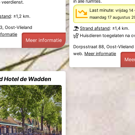
in alle ruimtes.
 veerdienst.
Last minute:
vrijdag 14
fstand
: ±1,2 km.
maandag 17 augustus 2
3, Oost-Vlieland
Strand afstand
: ±1,4 km.
nformatie
Huisdieren toegelaten na o
Meer informatie
Dorpsstraat 88, Oost-Vlieland
web.
Meer informatie
Meer
 Hotel de Wadden