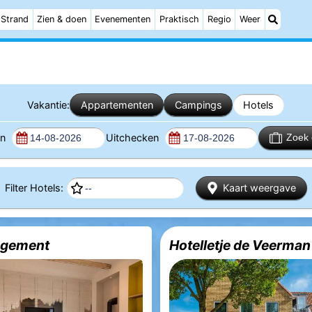
Strand
Zien & doen
Evenementen
Praktisch
Regio
Weer
Vakantie:
Appartementen
Campings
Hotels
en
Uitchecken
Zoek 
Filter Hotels:
Kaart weergave
ogement
Hotelletje de Veerman