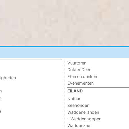
Vuurtoren
Dokter Deen
Eten en drinken
digheden
Evenementen
n
EILAND
n
Natuur
Zeehonden
n
Waddeneilanden
- Waddenhoppen
Waddenzee