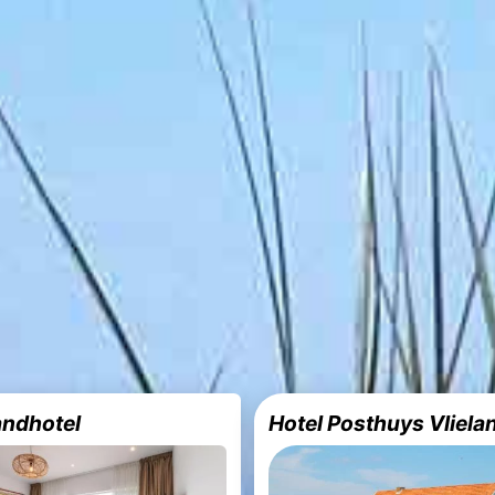
andhotel
Hotel Posthuys Vliela