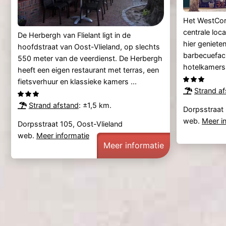
Het WestCor
centrale loca
De Herbergh van Flielant ligt in de
hier genieten
hoofdstraat van Oost-Vlieland, op slechts
barbecuefaci
550 meter van de veerdienst. De Herbergh
hotelkamers z
heeft een eigen restaurant met terras, een
fietsverhuur en klassieke kamers ...
Strand a
Strand afstand
: ±1,5 km.
Dorpsstraat 
web.
Meer i
Dorpsstraat 105, Oost-Vlieland
web.
Meer informatie
Meer informatie