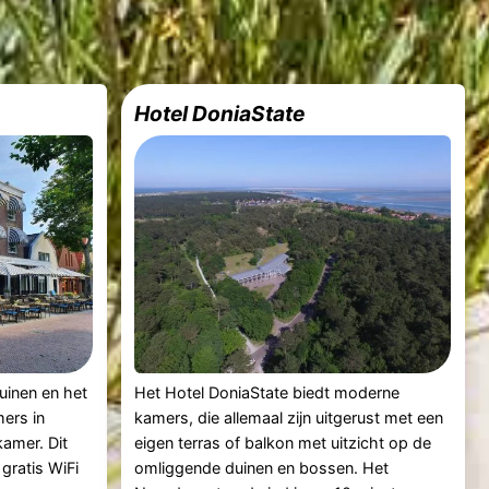
Hotel DoniaState
duinen en het
Het Hotel DoniaState biedt moderne
mers in
kamers, die allemaal zijn uitgerust met een
kamer. Dit
eigen terras of balkon met uitzicht op de
 gratis WiFi
omliggende duinen en bossen. Het