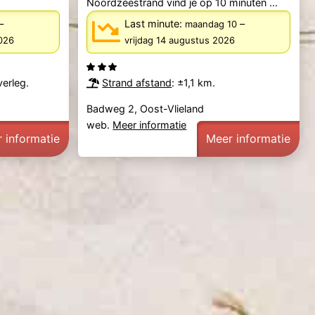
Noordzeestrand vind je op 10 minuten ...
–
Last minute:
–
maandag 10
026
vrijdag 14 augustus 2026
verleg.
Strand afstand
: ±1,1 km.
Badweg 2, Oost-Vlieland
web.
Meer informatie
 informatie
Meer informatie