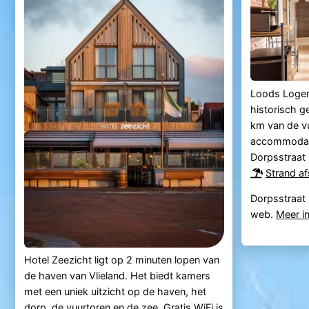
Loods Logem
historisch g
km van de vu
accommodatie
Dorpsstraat 
Strand a
Dorpsstraat 
web.
Meer i
Hotel Zeezicht ligt op 2 minuten lopen van
de haven van Vlieland. Het biedt kamers
met een uniek uitzicht op de haven, het
dorp, de vuurtoren en de zee. Gratis WiFi is