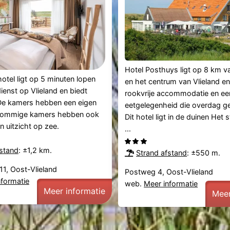
Hotel Posthuys ligt op 8 km v
hotel ligt op 5 minuten lopen
en het centrum van Vlieland en
ienst op Vlieland en biedt
rookvrije accommodatie en ee
 De kamers hebben een eigen
eetgelegenheid die overdag g
Sommige kamers hebben ook
Dit hotel ligt in de duinen Het s
n uitzicht op zee.
...
fstand
: ±1,2 km.
Strand afstand
: ±550 m.
11, Oost-Vlieland
Postweg 4, Oost-Vlieland
nformatie
web.
Meer informatie
Meer informatie
Meer