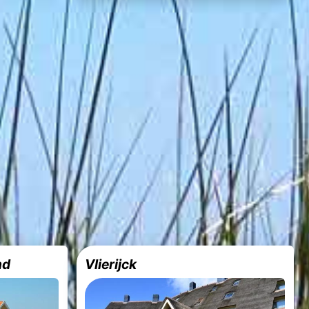
nd
Vlierijck