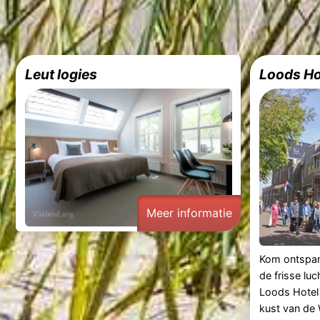
Leut logies
Loods Ho
Dorpsstraat
118,
Oost-
Vlieland
web.
Meer
informatie
Meer informatie
Kom ontspan
de frisse luc
Loods Hotel 
kust van de