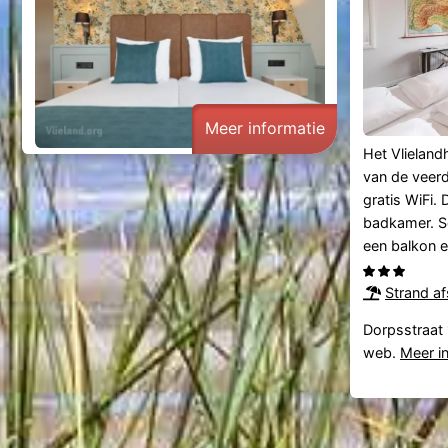
114,
Oost-
Vlieland
web.
Meer
informatie
Meer informatie
Het Vlieland
van de veerd
gratis WiFi.
badkamer. 
een balkon e
Strand a
Dorpsstraat 
web.
Meer i