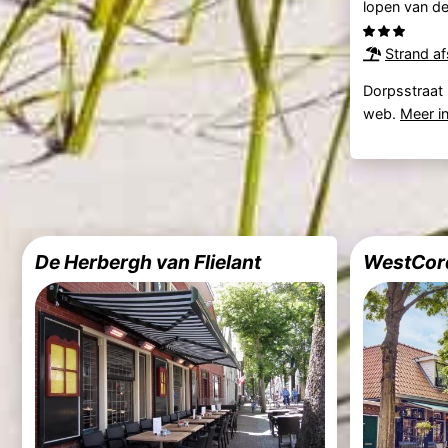
lopen van de
Strand a
Dorpsstraat 
web.
Meer i
De Herbergh van Flielant
WestCord