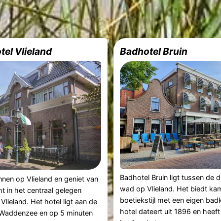
tel Vlieland
Badhotel Bruin
Badhotel Bruin ligt tussen de 
nen op Vlieland en geniet van
wad op Vlieland. Het biedt ka
ht in het centraal gelegen
boetiekstijl met een eigen bad
Vlieland. Het hotel ligt aan de
hotel dateert uit 1896 en heeft
 Waddenzee en op 5 minuten