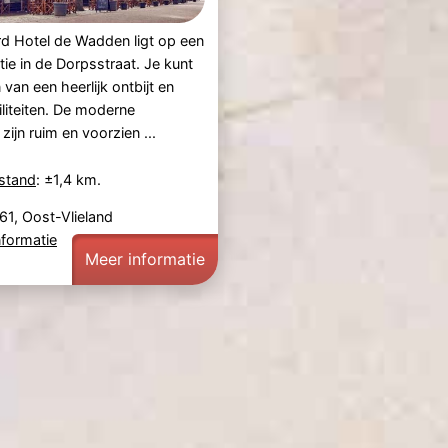
d Hotel de Wadden ligt op een
tie in de Dorpsstraat. Je kunt
 van een heerlijk ontbijt en
liteiten. De moderne
ijn ruim en voorzien ...
fstand
: ±1,4 km.
61, Oost-Vlieland
nformatie
Meer informatie