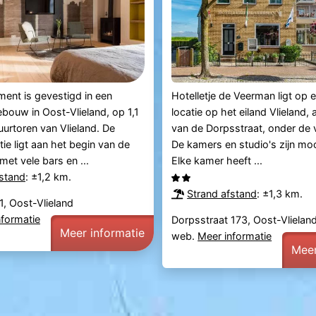
ent is gevestigd in een
Hotelletje de Veerman ligt op 
ebouw in Oost-Vlieland, op 1,1
locatie op het eiland Vlieland, 
urtoren van Vlieland. De
van de Dorpsstraat, onder de 
 ligt aan het begin van de
De kamers en studio's zijn moo
met vele bars en ...
Elke kamer heeft ...
fstand
: ±1,2 km.
Strand afstand
: ±1,3 km.
1, Oost-Vlieland
nformatie
Dorpsstraat 173, Oost-Vlielan
Meer informatie
web.
Meer informatie
Meer