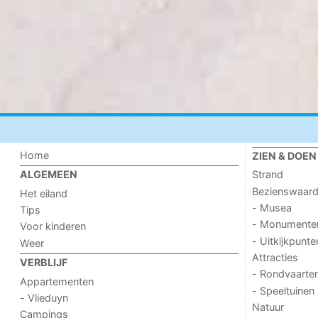
Home
ZIEN & DOEN
Strand
ALGEMEEN
Bezienswaar
Het eiland
- Musea
Tips
- Monumente
Voor kinderen
- Uitkijkpunte
Weer
Attracties
VERBLIJF
- Rondvaarte
Appartementen
- Speeltuinen
- Vlieduyn
Natuur
Campings