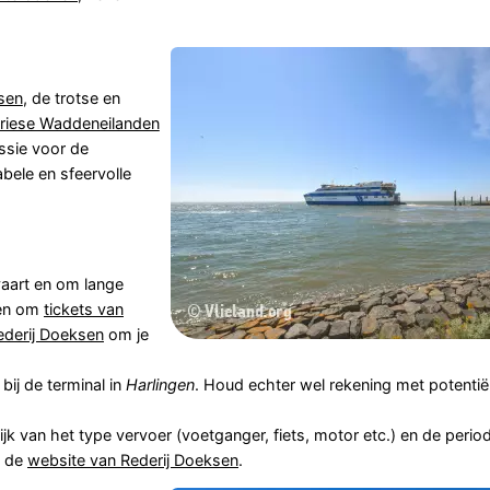
sen
, de trotse en
riese Waddeneilanden
ssie voor de
bele en sfeervolle
vaart en om lange
den om
tickets van
Rederij Doeksen
om je
bij de terminal in
Harlingen
. Houd echter wel rekening met potentië
ijk van het type vervoer (voetganger, fiets, motor etc.) en de perio
p de
website van Rederij Doeksen
.