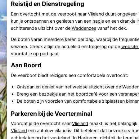
Reistijd en Dienstregeling
Een overtocht met de veerboot naar
Vlieland
duurt ongeveer 1,
kun je ontspannen en genieten van een hapje en een drankje i
schitterende uitzicht over de
Waddenzee
vanaf het dek.
De boten varen meerdere keren per dag, waarbij de frequentie 
seizoen. Check altijd de actuele dienstregeling op de
website 
voordat je op pad gaat.
Aan Boord
De veerboot biedt reizigers een comfortabele overtocht:
Ontspan en geniet van het weidse uitzicht over de
Wadden
Breng een bezoekje aan het boordcafé voor een versnaper
De boten zijn voorzien van comfortabele zitplaatsen binnen,
Parkeren bij de Veerterminal
Voordat je de overtocht naar
Vlieland
maakt, is het belangrijk
Vlieland
een autoluw eiland is. Dit betekent dat bezoekers hu
achterlaten op het vasteland. In Harlingen, dichtbij de termin