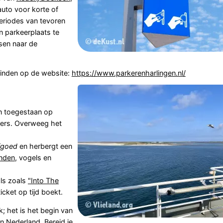
auto voor korte of
periodes van tevoren
n parkeerplaats te
ssen naar de
vinden op de website:
https://www.parkerenharlingen.nl/
jn toegestaan op
tsers. Overweeg het
fgoed
en herbergt een
nden
, vogels en
als zoals
"Into The
icket op tijd boekt.
; het is het begin van
n Nederland. Bereid je