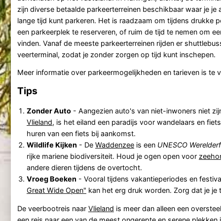
zijn diverse betaalde parkeerterreinen beschikbaar waar je je 
lange tijd kunt parkeren. Het is raadzaam om tijdens drukke 
een parkeerplek te reserveren, of ruim de tijd te nemen om ee
vinden. Vanaf de meeste parkeerterreinen rijden er shuttlebu
veerterminal, zodat je zonder zorgen op tijd kunt inschepen.
Meer informatie over parkeermogelijkheden en tarieven is te 
Tips
Zonder Auto
- Aangezien auto's van niet-inwoners niet zi
Vlieland
, is het eiland een paradijs voor wandelaars en fie
huren van een fiets bij aankomst.
Wildlife Kijken
- De
Waddenzee
is een
UNESCO Werelder
rijke mariene biodiversiteit. Houd je ogen open voor
zeeho
andere dieren tijdens de overtocht.
Vroeg Boeken
- Vooral tijdens vakantieperiodes en festiv
Great Wide Open"
kan het erg druk worden. Zorg dat je je t
De veerbootreis naar
Vlieland
is meer dan alleen een oversteek
een reis naar een van de meest ongerepte en serene plekken i