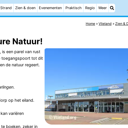
Strand
Zien & doen
Evenementen
Praktisch
Regio
Weer
Home
Vlieland
Zien & 
re Natuur!
is een parel van rust
e toegangspoort tot dit
 en de natuur regeert.
rlingen
.
dorp op het eiland.
 kan variëren
e te boeken
, zeker in