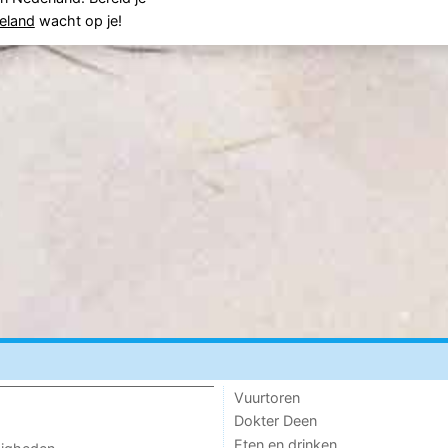
ieland
wacht op je!
Vuurtoren
Dokter Deen
Eten en drinken