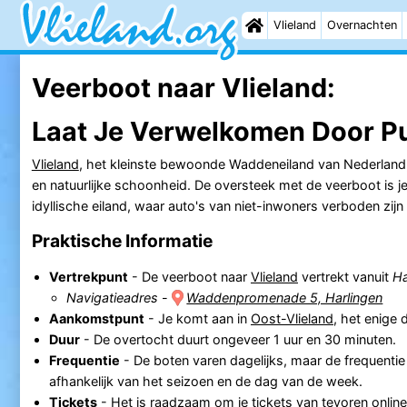
Vlieland
Overnachten
Veerboot naar Vlieland:
Laat Je Verwelkomen Door Pu
Vlieland
, het kleinste bewoonde Waddeneiland van Nederland, 
en natuurlijke schoonheid. De oversteek met de veerboot is j
idyllische eiland, waar auto's van niet-inwoners verboden zijn
Praktische Informatie
Vertrekpunt
- De veerboot naar
Vlieland
vertrekt vanuit
Ha
Navigatieadres
-
Waddenpromenade 5, Harlingen
Aankomstpunt
- Je komt aan in
Oost-Vlieland
, het enige 
Duur
- De overtocht duurt ongeveer 1 uur en 30 minuten.
Frequentie
- De boten varen dagelijks, maar de frequentie
afhankelijk van het seizoen en de dag van de week.
Tickets
- Het is raadzaam om je
tickets van tevoren onlin