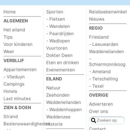
Home
Sporten
Reisboekenwinkel
- Fietsen
Nieuws
ALGEMEEN
- Wandelen
REGIO
Het eiland
- Paardrijden
Tips
Friesland
- Wadlopen
Voor kinderen
- Leeuwarden
Vuurtoren
Weer
Waddeneilanden
Dokter Deen
-
VERBLIJF
Eten en drinken
Schiermonnikoog
Appartementen
Evenementen
- Ameland
- Vlieduyn
EILAND
- Terschelling
Campings
- Texel
Natuur
Hotels
Zeehonden
OVERIGE
Last minutes
Waddeneilanden
Adverteren
ZIEN & DOEN
- Waddenhoppen
Over ons
Strand
Waddenzee
Bezienswaardigheden
Historie
Contact