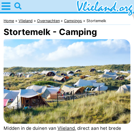
Home
Vlieland
Home
Vlieland
Overnachten
Campings
Stortemelk
Stortemelk - Camping
Tips
Voor
kinderen
Natuur
Overnachten
Appartementen
-
Vlieduyn
Campings
Hotels
Midden in de duinen van
Vlieland
, direct aan het brede