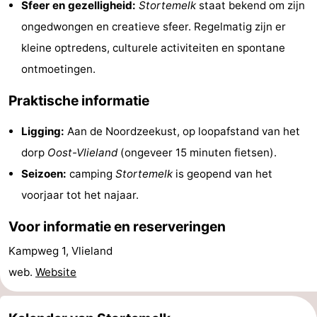
Sfeer en gezelligheid:
Stortemelk
staat bekend om zijn
Speeltuinen
Natuur
ongedwongen en creatieve sfeer. Regelmatig zijn er
kleine optredens, culturele activiteiten en spontane
Rondleidingen
ontmoetingen.
Sporten
Praktische informatie
-
Ligging:
Aan de Noordzeekust, op loopafstand van het
Fietsen
-
dorp
Oost-Vlieland
(ongeveer 15 minuten fietsen).
Seizoen:
camping
Stortemelk
is geopend van het
Wandelen
-
voorjaar tot het najaar.
Paardrijden
-
Voor informatie en reserveringen
Wadlopen
Dokter
Kampweg 1, Vlieland
web.
Website
Deen
Eten
en
Zeehonden