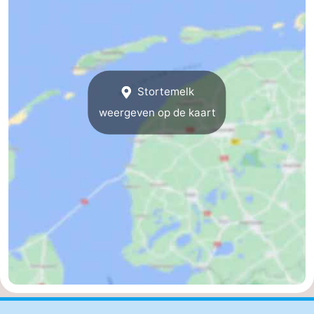
adressen
Regio
Friesland
-
Stortemelk
weergeven op de kaart
Leeuwarden
Waddeneilanden
-
Schiermonnikoog
-
Ameland
-
Terschelling
-
Texel
Weer
Contact