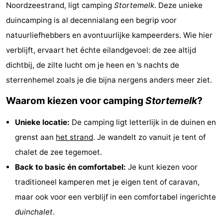
Noordzeestrand, ligt camping
Stortemelk
. Deze unieke
Last
duincamping is al decennialang een begrip voor
minutes
Strand
natuurliefhebbers en avontuurlijke kampeerders. Wie hier
verblijft, ervaart het échte eilandgevoel: de zee altijd
Zien
dichtbij, de zilte lucht om je heen en ’s nachts de
&
Bezienswaardigheden
sterrenhemel zoals je die bijna nergens anders meer ziet.
Waarom kiezen voor camping
Stortemelk
?
doen
-
Unieke locatie:
De camping ligt letterlijk in de duinen en
Musea
-
grenst aan
het strand
. Je wandelt zo vanuit je tent of
Monumenten
-
chalet de zee tegemoet.
Back to basic én comfortabel:
Je kunt kiezen voor
Uitkijkpunten
Attracties
traditioneel kamperen met je eigen tent of caravan,
-
maar ook voor een verblijf in een comfortabel ingerichte
duinchalet
.
Rondvaarten
-