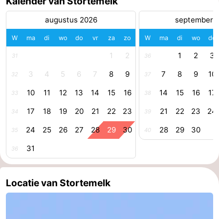
Kalender van Stortemelk
drinken
Vuurtoren
augustus 2026
september 
Evenementen
W
ma
di
wo
do
vr
za
zo
W
ma
di
wo
do
1
2
1
2
3
31
36
Praktisch
3
4
5
6
7
8
9
7
8
9
10
32
37
Forum
10
11
12
13
14
15
16
14
15
16
17
33
38
Route
17
18
19
20
21
22
23
21
22
23
24
34
39
-
24
25
26
27
28
29
30
28
29
30
35
40
Boot
Waddenhoppen
31
36
Reisboekenwinkel
Locatie van Stortemelk
Nieuws
Medische