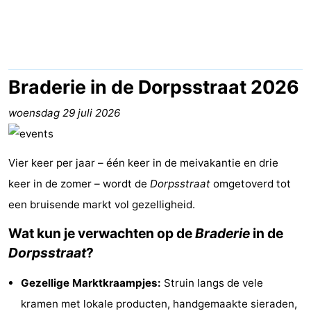
Last
minutes
Strand
Zien
Braderie in de Dorpsstraat 2026
&
Bezienswaardigheden
woensdag 29 juli 2026
doen
-
Vier keer per jaar – één keer in de meivakantie en drie
Musea
-
keer in de zomer – wordt de
Dorpsstraat
omgetoverd tot
een bruisende markt vol gezelligheid.
Monumenten
-
Wat kun je verwachten op de
Braderie
in de
Uitkijkpunten
Attracties
Dorpsstraat
?
-
Gezellige Marktkraampjes:
Struin langs de vele
Rondvaarten
-
kramen met lokale producten, handgemaakte sieraden,