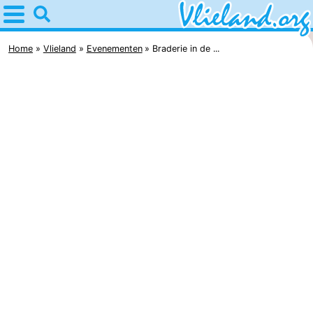
Home
Vlieland
Home
Vlieland
Evenementen
Braderie in de ...
Tips
Voor
kinderen
Natuur
Overnachten
Appartementen
-
Vlieduyn
Campings
Hotels