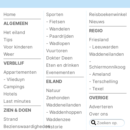
Home
Sporten
Reisboekenwinkel
- Fietsen
Nieuws
ALGEMEEN
- Wandelen
REGIO
Het eiland
- Paardrijden
Tips
Friesland
- Wadlopen
Voor kinderen
- Leeuwarden
Vuurtoren
Weer
Waddeneilanden
Dokter Deen
-
VERBLIJF
Eten en drinken
Schiermonnikoog
Appartementen
Evenementen
- Ameland
- Vlieduyn
EILAND
- Terschelling
Campings
- Texel
Natuur
Hotels
Zeehonden
OVERIGE
Last minutes
Waddeneilanden
Adverteren
ZIEN & DOEN
- Waddenhoppen
Over ons
Strand
Waddenzee
Bezienswaardigheden
Historie