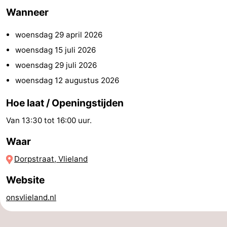
Wanneer
drinken
Vuurtoren
woensdag 29 april 2026
Evenementen
woensdag 15 juli 2026
Praktisch
woensdag 29 juli 2026
woensdag 12 augustus 2026
Forum
Hoe laat / Openingstijden
Route
Van 13:30 tot 16:00 uur.
-
Waar
Boot
Waddenhoppen
Dorpstraat, Vlieland
Reisboekenwinkel
Website
Nieuws
onsvlieland.nl
Medische