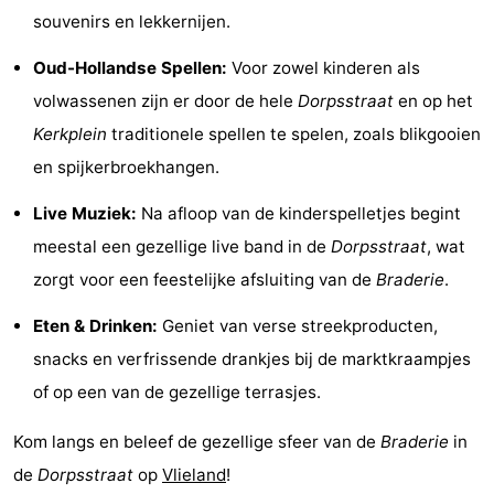
souvenirs en lekkernijen.
Speeltuinen
Natuur
Oud-Hollandse Spellen:
Voor zowel kinderen als
Rondleidingen
volwassenen zijn er door de hele
Dorpsstraat
en op het
Sporten
Kerkplein
traditionele spellen te spelen, zoals blikgooien
en spijkerbroekhangen.
-
Live Muziek:
Na afloop van de kinderspelletjes begint
Fietsen
-
meestal een gezellige live band in de
Dorpsstraat
, wat
Wandelen
-
zorgt voor een feestelijke afsluiting van de
Braderie
.
Eten & Drinken:
Geniet van verse streekproducten,
Paardrijden
-
snacks en verfrissende drankjes bij de marktkraampjes
Wadlopen
Dokter
of op een van de gezellige terrasjes.
Deen
Eten
Kom langs en beleef de gezellige sfeer van de
Braderie
in
de
Dorpsstraat
op
Vlieland
!
en
Zeehonden