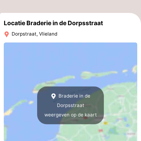
adressen
Regio
Locatie Braderie in de Dorpsstraat
Friesland
Dorpstraat, Vlieland
-
Leeuwarden
Waddeneilanden
-
Schiermonnikoog
-
Ameland
-
Braderie in de
Dorpsstraat
Terschelling
-
weergeven op de kaart
Texel
Weer
Contact