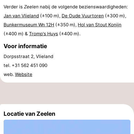
Verder is
Zeelen
nabij de volgende bezienswaardigheden:
Last
Jan van Vlieland
(±100 m),
De Oude Vuurtoren
(±300 m),
minutes
Strand
Bunkermuseum Wn 12H
(±350 m),
Hol van Stout Konijn
(±400 m) &
Tromp's Huys
(±400 m).
Zien
Voor informatie
&
Bezienswaardigheden
Dorpsstraat 2, Vlieland
doen
-
tel. +31 562 451 090
web.
Website
Musea
-
Monumenten
-
Uitkijkpunten
Attracties
Locatie van Zeelen
-
Rondvaarten
-