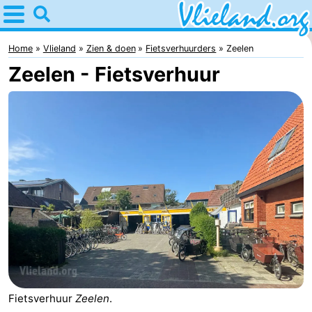
Home
Vlieland
Home
Vlieland
Zien & doen
Fietsverhuurders
Zeelen
Zeelen - Fietsverhuur
Tips
Voor
kinderen
Natuur
Overnachten
Appartementen
-
Vlieduyn
Campings
Hotels
Fietsverhuur
Zeelen
.