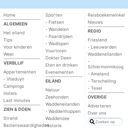
adressen
Regio
Home
Sporten
Reisboekenwinkel
Friesland
- Fietsen
Nieuws
ALGEMEEN
- Wandelen
REGIO
Het eiland
-
- Paardrijden
Tips
Friesland
- Wadlopen
Voor kinderen
- Leeuwarden
Leeuwarden
Waddeneilanden
Vuurtoren
Weer
Waddeneilanden
Dokter Deen
-
-
VERBLIJF
Eten en drinken
Schiermonnikoog
Appartementen
Evenementen
Schiermonnikoog
-
- Ameland
- Vlieduyn
EILAND
- Terschelling
Ameland
-
Campings
- Texel
Natuur
Hotels
Zeehonden
OVERIGE
Terschelling
-
Last minutes
Waddeneilanden
Adverteren
ZIEN & DOEN
- Waddenhoppen
Texel
Weer
Over ons
Strand
Waddenzee
Contact
Bezienswaardigheden
Historie