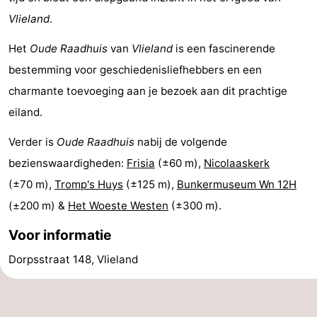
Vlieland
.
drinken
Vuurtoren
Het
Oude Raadhuis
van
Vlieland
is een fascinerende
Evenementen
bestemming voor geschiedenisliefhebbers en een
Praktisch
charmante toevoeging aan je bezoek aan dit prachtige
eiland.
Forum
Verder is
Oude Raadhuis
nabij de volgende
Route
bezienswaardigheden:
Frisia
(±60 m),
Nicolaaskerk
-
(±70 m),
Tromp's Huys
(±125 m),
Bunkermuseum Wn 12H
(±200 m) &
Het Woeste Westen
(±300 m).
Boot
Waddenhoppen
Voor informatie
Reisboekenwinkel
Dorpsstraat 148, Vlieland
Nieuws
Medische