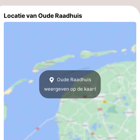
adressen
Regio
Locatie van Oude Raadhuis
Friesland
-
Leeuwarden
Waddeneilanden
-
Oude Raadhuis
Schiermonnikoog
-
weergeven op de kaart
Ameland
-
Terschelling
-
Texel
Weer
Contact