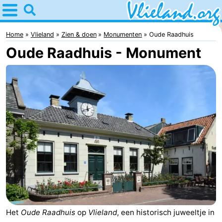
Home
Vlieland
Home
Vlieland
Zien & doen
Monumenten
Oude Raadhuis
Oude Raadhuis - Monument
Tips
Voor
kinderen
Natuur
Overnachten
Appartementen
-
Vlieduyn
Campings
Hotels
Het
Oude Raadhuis
op
Vlieland
, een historisch juweeltje in