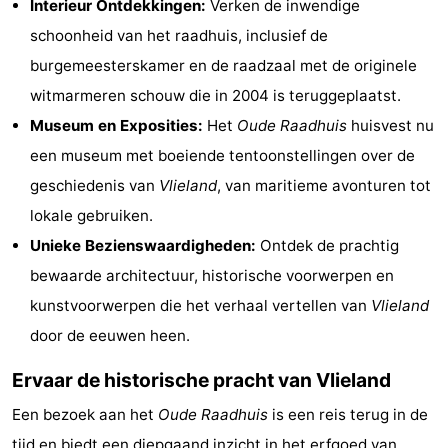
Interieur Ontdekkingen:
Verken de inwendige
Speeltuinen
Natuur
schoonheid van het raadhuis, inclusief de
burgemeesterskamer en de raadzaal met de originele
Rondleidingen
witmarmeren schouw die in 2004 is teruggeplaatst.
Sporten
Museum en Exposities:
Het
Oude Raadhuis
huisvest nu
een museum met boeiende tentoonstellingen over de
-
geschiedenis van
Vlieland
, van maritieme avonturen tot
Fietsen
-
lokale gebruiken.
Unieke Bezienswaardigheden:
Ontdek de prachtig
Wandelen
-
bewaarde architectuur, historische voorwerpen en
Paardrijden
-
kunstvoorwerpen die het verhaal vertellen van
Vlieland
door de eeuwen heen.
Wadlopen
Dokter
Ervaar de historische pracht van Vlieland
Deen
Eten
Een bezoek aan het
Oude Raadhuis
is een reis terug in de
en
Zeehonden
tijd en biedt een diepgaand inzicht in het erfgoed van