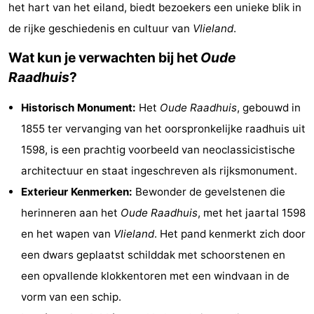
het hart van het eiland, biedt bezoekers een unieke blik in
Last
de rijke geschiedenis en cultuur van
Vlieland
.
minutes
Strand
Wat kun je verwachten bij het
Oude
Raadhuis
?
Zien
Historisch Monument:
Het
Oude Raadhuis
, gebouwd in
&
Bezienswaardigheden
1855 ter vervanging van het oorspronkelijke raadhuis uit
doen
-
1598, is een prachtig voorbeeld van neoclassicistische
architectuur en staat ingeschreven als rijksmonument.
Musea
-
Exterieur Kenmerken:
Bewonder de gevelstenen die
Monumenten
-
herinneren aan het
Oude Raadhuis
, met het jaartal 1598
en het wapen van
Vlieland
. Het pand kenmerkt zich door
Uitkijkpunten
Attracties
een dwars geplaatst schilddak met schoorstenen en
-
een opvallende klokkentoren met een windvaan in de
vorm van een schip.
Rondvaarten
-