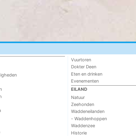
Vuurtoren
Dokter Deen
Eten en drinken
digheden
Evenementen
n
EILAND
n
Natuur
Zeehonden
n
Waddeneilanden
- Waddenhoppen
Waddenzee
n
Historie