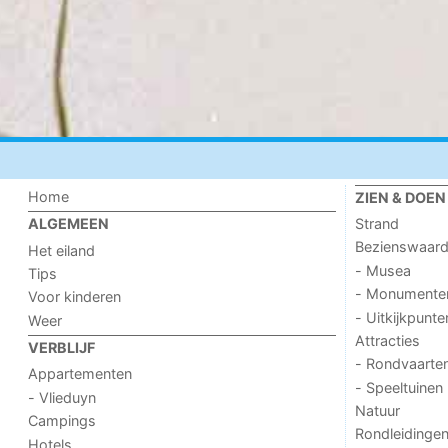
Home
ZIEN & DOEN
Strand
ALGEMEEN
Bezienswaar
Het eiland
- Musea
Tips
- Monumente
Voor kinderen
- Uitkijkpunte
Weer
Attracties
VERBLIJF
- Rondvaarte
Appartementen
- Speeltuinen
- Vlieduyn
Natuur
Campings
Rondleidinge
Hotels