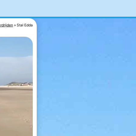
rdrijden
Stal Edda