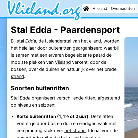
Vlieland
Overnachten
Stal Edda - Paardensport
Bij stal
Edda
, de IJslanderstal van het eiland, worden
het hele jaar door buitenritten georganiseerd waarbij
je samen met een ervaren begeleider te paard de
mooiste plekken van
Vlieland
verkent: door de
bossen, over de duinen en natuurlijk over het brede
strand
.
Soorten buitenritten
Stal
Edda
organiseert verschillende ritten, afgestemd
op niveau en seizoen:
Korte buitenritten (1, 1½ of 2 uur):
Deze ritten
voeren je door bos en duin en eindigen vaak met
een prachtig stuk over
het strand
. Ideaal voor de
gevorderde ruiter die het eiland vanaf de