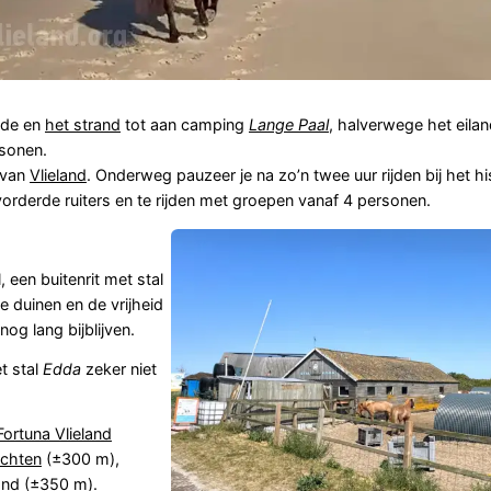
eide en
het strand
tot aan camping
Lange Paal
, halverwege het eilan
rsonen.
 van
Vlieland
. Onderweg pauzeer je na zo’n twee uur rijden bij het h
vorderde ruiters en te rijden met groepen vanaf 4 personen.
, een buitenrit met stal
de duinen en de vrijheid
nog lang bijblijven.
t stal
Edda
zeker niet
Fortuna Vlieland
chten
(±300 m),
and
(±350 m).