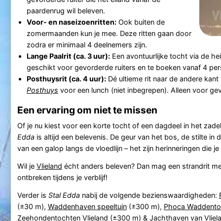
paardenrug wil beleven.
Voor- en naseizoenritten:
Ook buiten de
zomermaanden kun je mee. Deze ritten gaan door
zodra er minimaal 4 deelnemers zijn.
Lange Paalrit (ca. 3 uur):
Een avontuurlijke tocht via de h
geschikt voor gevorderde ruiters en te boeken vanaf 4 pe
Posthuysrit (ca. 4 uur):
Dé ultieme rit naar de andere kant
Posthuys
voor een lunch (niet inbegrepen). Alleen voor ge
Een ervaring om niet te missen
Of je nu kiest voor een korte tocht of een dagdeel in het zadel
Edda
is altijd een belevenis. De geur van het bos, de stilte in 
van een galop langs de vloedlijn – het zijn herinneringen die je 
Wil je
Vlieland
écht anders beleven? Dan mag een strandrit me
ontbreken tijdens je verblijf!
Verder is
Stal Edda
nabij de volgende bezienswaardigheden:
(±30 m),
Waddenhaven speeltuin
(±300 m),
Phoca Waddento
Zeehondentochten Vlieland
(±300 m) &
Jachthaven van Vliel