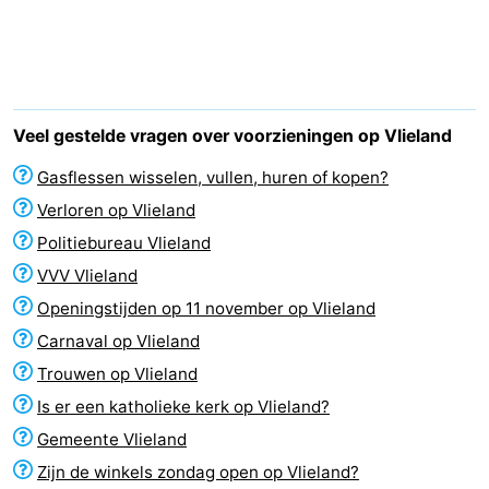
Last
minutes
Strand
Zien
Veel gestelde vragen over voorzieningen op Vlieland
&
Bezienswaardigheden
Gasflessen wisselen, vullen, huren of kopen?
Verloren op Vlieland
doen
-
Politiebureau Vlieland
Musea
-
VVV Vlieland
Openingstijden op 11 november op Vlieland
Monumenten
-
Carnaval op Vlieland
Uitkijkpunten
Attracties
Trouwen op Vlieland
Is er een katholieke kerk op Vlieland?
-
Gemeente Vlieland
Rondvaarten
-
Zijn de winkels zondag open op Vlieland?