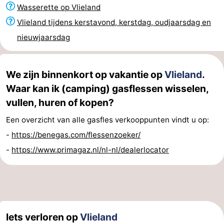
Wasserette op Vlieland
Speeltuinen
Natuur
Vlieland tijdens kerstavond, kerstdag, oudjaarsdag en
Rondleidingen
nieuwjaarsdag
Sporten
We zijn binnenkort op vakantie op
Vlieland
.
-
Waar kan ik (camping) gasflessen wisselen,
vullen, huren of kopen?
Fietsen
-
Een overzicht van alle gasfles verkooppunten vindt u op:
Wandelen
-
-
https://benegas.com/flessenzoeker/
Paardrijden
-
-
https://www.primagaz.nl/nl-nl/dealerlocator
Wadlopen
Dokter
Deen
Eten
en
Zeehonden
Iets verloren op
Vlieland