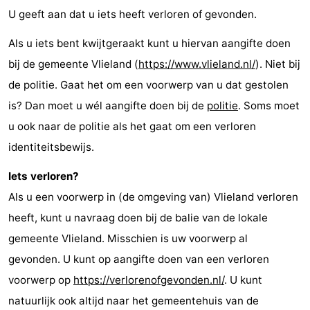
U geeft aan dat u iets heeft verloren of gevonden.
drinken
Vuurtoren
Als u iets bent kwijtgeraakt kunt u hiervan aangifte doen
Evenementen
bij de gemeente Vlieland (
https://www.vlieland.nl/
). Niet bij
Praktisch
de politie. Gaat het om een voorwerp van u dat gestolen
is? Dan moet u wél aangifte doen bij de
politie
. Soms moet
Forum
u ook naar de politie als het gaat om een verloren
Route
identiteitsbewijs.
-
Iets verloren?
Als u een voorwerp in (de omgeving van) Vlieland verloren
Boot
Waddenhoppen
heeft, kunt u navraag doen bij de balie van de lokale
Reisboekenwinkel
gemeente Vlieland. Misschien is uw voorwerp al
gevonden. U kunt op aangifte doen van een verloren
Nieuws
voorwerp op
https://verlorenofgevonden.nl/
. U kunt
Medische
natuurlijk ook altijd naar het gemeentehuis van de