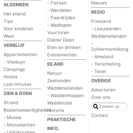
- Fietsen
Nieuws
ALGEMEEN
- Wandelen
REGIO
Het eiland
- Paardrijden
Tips
Friesland
- Wadlopen
Voor kinderen
- Leeuwarden
Vuurtoren
Weer
Waddeneilanden
Dokter Deen
-
VERBLIJF
Eten en drinken
Schiermonnikoog
Appartementen
Evenementen
- Ameland
- Vlieduyn
EILAND
- Terschelling
Campings
- Texel
Natuur
Hotels
Zeehonden
OVERIGE
Last minutes
Waddeneilanden
Adverteren
ZIEN & DOEN
- Waddenhoppen
Over ons
Strand
Waddenzee
Bezienswaardigheden
Historie
Contact
- Musea
PRAKTISCHE
- Monumenten
INFO.
- Uitkijkpunten