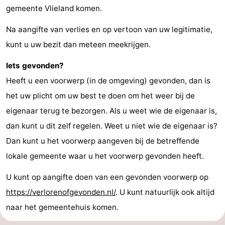
gemeente Vlieland komen.
adressen
Regio
Na aangifte van verlies en op vertoon van uw legitimatie,
Friesland
kunt u uw bezit dan meteen meekrijgen.
-
Iets gevonden?
Heeft u een voorwerp (in de omgeving) gevonden, dan is
Leeuwarden
Waddeneilanden
het uw plicht om uw best te doen om het weer bij de
-
eigenaar terug te bezorgen. Als u weet wie de eigenaar is,
dan kunt u dit zelf regelen. Weet u niet wie de eigenaar is?
Schiermonnikoog
-
Dan kunt u het voorwerp aangeven bij de betreffende
Ameland
-
lokale gemeente waar u het voorwerp gevonden heeft.
Terschelling
-
U kunt op aangifte doen van een gevonden voorwerp op
https://verlorenofgevonden.nl/
. U kunt natuurlijk ook altijd
Texel
Weer
naar het gemeentehuis komen.
Contact