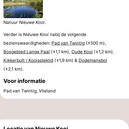
Last
minutes
Strand
Natuur
Nieuwe Kooi
.
Zien
Verder is
Nieuwe Kooi
nabij de volgende
bezienswaardigheden:
Pad van Twintig
(±500 m),
&
Bezienswaardigheden
Bosgebied Lange Paal
(±1,1 km),
Oude Kooi
(±1,2 km),
doen
-
Kikkerbult / Kooispleklid
(±1,9 km) &
Dodemansbol
(±2,1 km).
Musea
-
Voor informatie
Monumenten
-
Pad van Twintig, Vlieland
Uitkijkpunten
Attracties
-
Rondvaarten
-
Locatie van Nieuwe Kooi