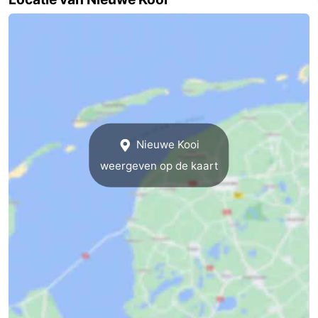
Speeltuinen
Natuur
Rondleidingen
Sporten
-
Nieuwe Kooi
Fietsen
-
weergeven op de kaart
Wandelen
-
Paardrijden
-
Wadlopen
Dokter
Deen
Eten
en
Zeehonden