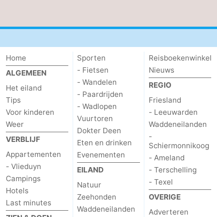
adressen
Regio
Friesland
Home
Sporten
Reisboekenwinkel
-
- Fietsen
Nieuws
ALGEMEEN
Leeuwarden
Waddeneilanden
- Wandelen
REGIO
Het eiland
- Paardrijden
Tips
Friesland
-
- Wadlopen
Voor kinderen
- Leeuwarden
Vuurtoren
Schiermonnikoog
-
Weer
Waddeneilanden
Dokter Deen
-
VERBLIJF
Eten en drinken
Schiermonnikoog
Ameland
-
Appartementen
Evenementen
- Ameland
- Vlieduyn
Terschelling
-
EILAND
- Terschelling
Campings
- Texel
Natuur
Texel
Weer
Hotels
Zeehonden
OVERIGE
Last minutes
Waddeneilanden
Contact
Adverteren