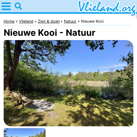
Home
Vlieland
Home
Vlieland
Zien & doen
Natuur
Nieuwe Kooi
Nieuwe Kooi - Natuur
Tips
Voor
kinderen
Natuur
Overnachten
Appartementen
-
Vlieduyn
Campings
Hotels