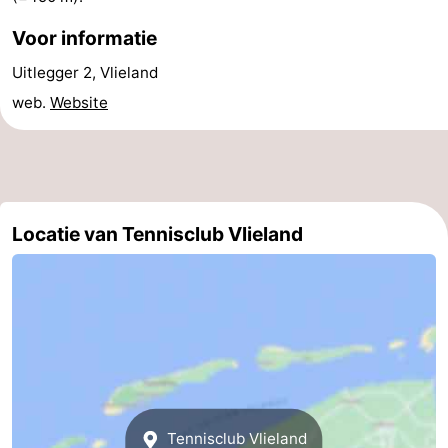
drinken
Vuurtoren
Voor informatie
Uitlegger 2, Vlieland
Evenementen
web.
Website
Praktisch
Forum
Route
Locatie van Tennisclub Vlieland
-
Boot
Waddenhoppen
Reisboekenwinkel
Nieuws
Medische
Tennisclub Vlieland