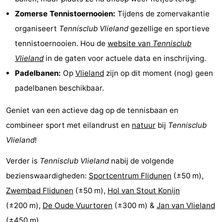
Speeltuinen
Natuur
Zomerse Tennistoernooien:
Tijdens de zomervakantie
organiseert
Tennisclub Vlieland
gezellige en sportieve
Rondleidingen
tennistoernooien. Hou de
website van
Tennisclub
Sporten
Vlieland
in de gaten voor actuele data en inschrijving.
Padelbanen:
Op
Vlieland
zijn op dit moment (nog) geen
-
padelbanen beschikbaar.
Fietsen
-
Geniet van een actieve dag op de tennisbaan en
Wandelen
-
combineer sport met eilandrust en
natuur
bij
Tennisclub
Vlieland
!
Paardrijden
-
Verder is
Tennisclub Vlieland
nabij de volgende
Wadlopen
Dokter
bezienswaardigheden:
Sportcentrum Flidunen
(±50 m),
Zwembad Flidunen
(±50 m),
Hol van Stout Konijn
Deen
Eten
(±200 m),
De Oude Vuurtoren
(±300 m) &
Jan van Vlieland
en
Zeehonden
(±450 m).