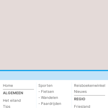
Home
Sporten
Reisboekenwinkel
- Fietsen
Nieuws
ALGEMEEN
- Wandelen
REGIO
Het eiland
- Paardrijden
Tips
Friesland