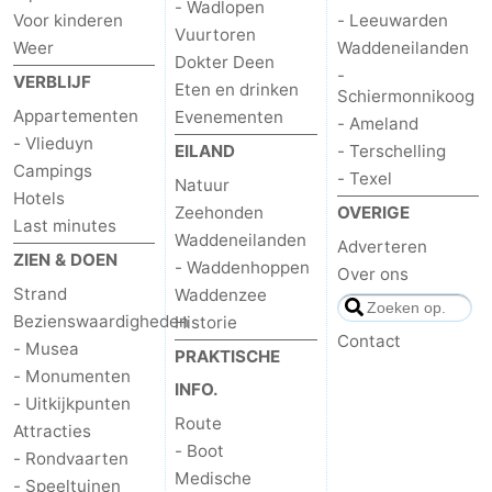
- Wadlopen
Voor kinderen
- Leeuwarden
Vuurtoren
Weer
Waddeneilanden
Dokter Deen
-
VERBLIJF
Eten en drinken
Schiermonnikoog
Appartementen
Evenementen
- Ameland
- Vlieduyn
EILAND
- Terschelling
Campings
- Texel
Natuur
Hotels
Zeehonden
OVERIGE
Last minutes
Waddeneilanden
Adverteren
ZIEN & DOEN
- Waddenhoppen
Over ons
Strand
Waddenzee
Bezienswaardigheden
Historie
Contact
- Musea
PRAKTISCHE
- Monumenten
INFO.
- Uitkijkpunten
Route
Attracties
- Boot
- Rondvaarten
Medische
- Speeltuinen