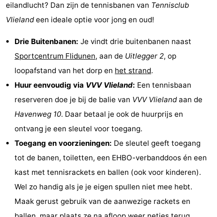
eilandlucht? Dan zijn de tennisbanen van
Tennisclub
Last
Vlieland
een ideale optie voor jong en oud!
minutes
Strand
Drie Buitenbanen:
Je vindt drie buitenbanen naast
Zien
Sportcentrum Flidunen
, aan de
Uitlegger 2
, op
loopafstand van het dorp en
het strand
.
&
Bezienswaardigheden
Huur eenvoudig via
VVV Vlieland
:
Een tennisbaan
doen
-
reserveren doe je bij de balie van
VVV Vlieland
aan de
Havenweg 10
. Daar betaal je ook de huurprijs en
Musea
-
ontvang je een sleutel voor toegang.
Monumenten
-
Toegang en voorzieningen:
De sleutel geeft toegang
tot de banen, toiletten, een EHBO-verbanddoos én een
Uitkijkpunten
Attracties
kast met tennisrackets en ballen (ook voor kinderen).
-
Wel zo handig als je je eigen spullen niet mee hebt.
Maak gerust gebruik van de aanwezige rackets en
Rondvaarten
-
ballen, maar plaats ze na afloop weer netjes terug.