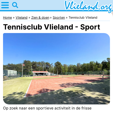
Home
Vlieland
Home
Vlieland
Zien & doen
Sporten
Tennisclub Vlieland
Tennisclub Vlieland - Sport
Tips
Voor
kinderen
Natuur
Overnachten
Appartementen
-
Vlieduyn
Campings
Hotels
Op zoek naar een sportieve activiteit in de frisse