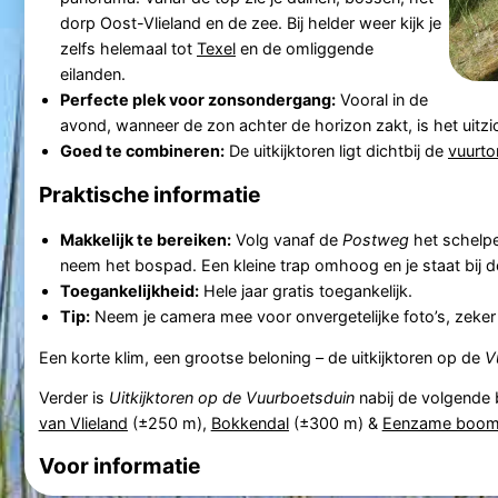
dorp Oost-Vlieland en de zee. Bij helder weer kijk je
zelfs helemaal tot
Texel
en de omliggende
eilanden.
Perfecte plek voor zonsondergang:
Vooral in de
avond, wanneer de zon achter de horizon zakt, is het uitzi
Goed te combineren:
De uitkijktoren ligt dichtbij de
vuurto
Praktische informatie
Makkelijk te bereiken:
Volg vanaf de
Postweg
het schelp
neem het bospad. Een kleine trap omhoog en je staat bij d
Toegankelijkheid:
Hele jaar gratis toegankelijk.
Tip:
Neem je camera mee voor onvergetelijke foto’s, zeker 
Een korte klim, een grootse beloning – de uitkijktoren op de
V
Verder is
Uitkijktoren op de Vuurboetsduin
nabij de volgende
van Vlieland
(±250 m),
Bokkendal
(±300 m) &
Eenzame boom 
Voor informatie