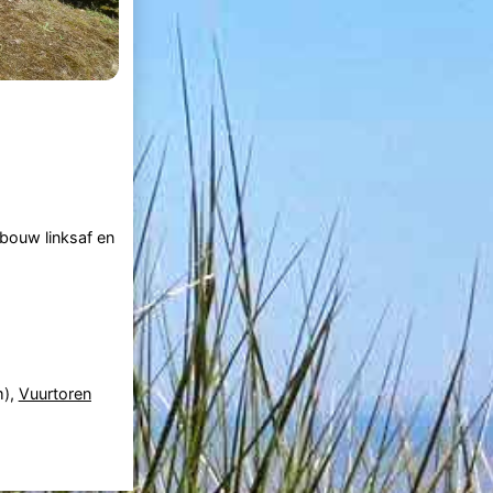
ebouw linksaf en
m),
Vuurtoren