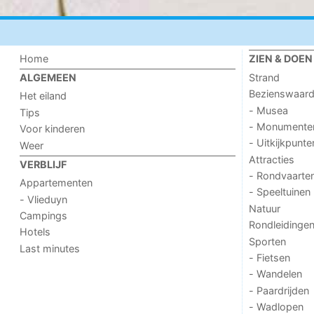
Home
ZIEN & DOEN
Strand
ALGEMEEN
Bezienswaar
Het eiland
- Musea
Tips
- Monumente
Voor kinderen
- Uitkijkpunte
Weer
Attracties
VERBLIJF
- Rondvaarte
Appartementen
- Speeltuinen
- Vlieduyn
Natuur
Campings
Rondleidinge
Hotels
Sporten
Last minutes
- Fietsen
- Wandelen
- Paardrijden
- Wadlopen