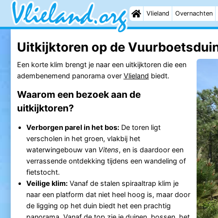
Vlieland
Overnachten
Uitkijktoren op de Vuurboetsduin
Een korte klim brengt je naar een uitkijktoren die een
adembenemend panorama over
Vlieland
biedt.
Waarom een bezoek aan de
uitkijktoren?
Verborgen parel in het bos:
De toren ligt
verscholen in het groen, vlakbij het
waterwingebouw van
Vitens
, en is daardoor een
verrassende ontdekking tijdens een wandeling of
fietstocht.
Veilige klim:
Vanaf de stalen spiraaltrap klim je
naar een platform dat niet heel hoog is, maar door
de ligging op het duin biedt het een prachtig
panorama. Vanaf de top zie je duinen, bossen, het