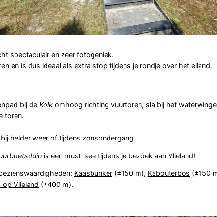
cht spectaculair en zeer fotogeniek.
ren
en is dus ideaal als extra stop tijdens je rondje over het eiland.
enpad bij de
Kolk
omhoog richting
vuurtoren
, sla bij het waterwing
e toren.
bij helder weer of tijdens zonsondergang.
uurboetsduin
is een must-see tijdens je bezoek aan
Vlieland
!
 bezienswaardigheden:
Kaasbunker
(±150 m),
Kabouterbos
(±150 
op Vlieland
(±400 m).