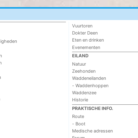
Vuurtoren
Dokter Deen
Eten en drinken
digheden
Evenementen
n
EILAND
n
Natuur
Zeehonden
n
Waddeneilanden
- Waddenhoppen
Waddenzee
n
Historie
PRAKTISCHE INFO.
Route
- Boot
Medische adressen
Forum