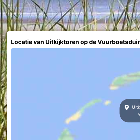
Locatie van Uitkijktoren op de Vuurboetsdui
Uitk