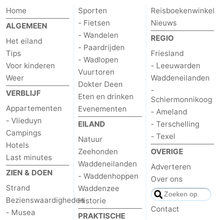
Home
Sporten
Reisboekenwinkel
adressen
Regio
- Fietsen
Nieuws
ALGEMEEN
- Wandelen
Friesland
REGIO
Het eiland
- Paardrijden
Tips
Friesland
-
- Wadlopen
Voor kinderen
- Leeuwarden
Vuurtoren
Weer
Waddeneilanden
Leeuwarden
Waddeneilanden
Dokter Deen
-
VERBLIJF
Eten en drinken
Schiermonnikoog
-
Appartementen
Evenementen
- Ameland
- Vlieduyn
EILAND
- Terschelling
Schiermonnikoog
-
Campings
- Texel
Natuur
Hotels
Ameland
-
Zeehonden
OVERIGE
Last minutes
Waddeneilanden
Adverteren
Terschelling
-
ZIEN & DOEN
- Waddenhoppen
Over ons
Strand
Waddenzee
Texel
Weer
Bezienswaardigheden
Historie
Contact
- Musea
Contact
PRAKTISCHE