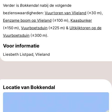
Verder is
Bokkendal
nabij de volgende
Last
bezienswaardigheden:
Vuurtoren van Vlieland
(±30 m),
minutes
Strand
Eenzame boom op Vlieland
(±100 m),
Kaasbunker
(±150 m),
Vuurboetsduin
(±225 m) &
Uitkijktoren op de
Zien
Vuurboetsduin
(±300 m).
&
Bezienswaardigheden
Voor informatie
doen
-
Liesbeth Listpad, Vlieland
Musea
-
Monumenten
-
Uitkijkpunten
Attracties
Locatie van Bokkendal
-
Rondvaarten
-