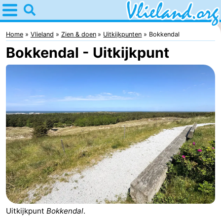
Home
Vlieland
Home
Vlieland
Zien & doen
Uitkijkpunten
Bokkendal
Bokkendal - Uitkijkpunt
Tips
Voor
kinderen
Natuur
Overnachten
Appartementen
-
Vlieduyn
Campings
Hotels
Uitkijkpunt
Bokkendal
.