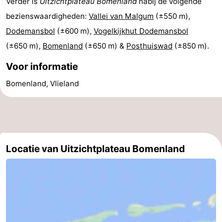
Verder is
Uitzichtplateau Bomenland
nabij de volgende
adressen
Regio
bezienswaardigheden:
Vallei van Malgum
(±550 m),
Dodemansbol
(±600 m),
Vogelkijkhut Dodemansbol
Friesland
(±650 m),
Bomenland
(±650 m) &
Posthuiswad
(±850 m).
-
Voor informatie
Leeuwarden
Waddeneilanden
Bomenland, Vlieland
-
Schiermonnikoog
-
Locatie van Uitzichtplateau Bomenland
Ameland
-
Terschelling
-
Texel
Weer
Contact