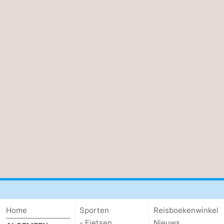
Home
Sporten
Reisboekenwinkel
- Fietsen
Nieuws