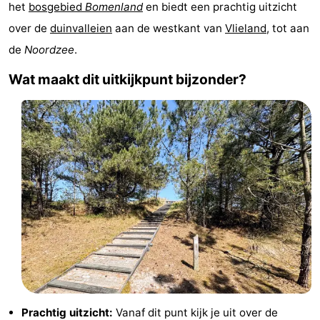
het
bosgebied
Bomenland
en biedt een prachtig uitzicht
Last
over de
duinvalleien
aan de westkant van
Vlieland
, tot aan
de
Noordzee
.
minutes
Strand
Wat maakt dit uitkijkpunt bijzonder?
Zien
&
Bezienswaardigheden
doen
-
Musea
-
Monumenten
-
Uitkijkpunten
Attracties
-
Rondvaarten
-
Prachtig uitzicht:
Vanaf dit punt kijk je uit over de