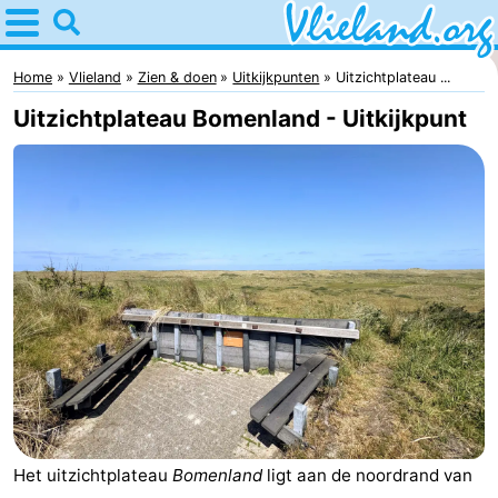
Home
Vlieland
Home
Vlieland
Zien & doen
Uitkijkpunten
Uitzichtplateau ...
Uitzichtplateau Bomenland - Uitkijkpunt
Tips
Voor
kinderen
Natuur
Overnachten
Appartementen
-
Vlieduyn
Campings
Het uitzichtplateau
Bomenland
ligt aan de noordrand van
Hotels