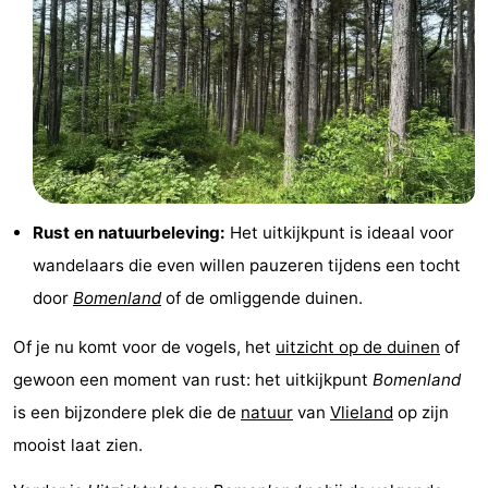
drinken
Vuurtoren
Evenementen
Praktisch
Forum
Route
Rust en natuurbeleving:
Het uitkijkpunt is ideaal voor
wandelaars die even willen pauzeren tijdens een tocht
-
door
Bomenland
of de omliggende duinen.
Boot
Waddenhoppen
Of je nu komt voor de vogels, het
uitzicht op de duinen
of
Reisboekenwinkel
gewoon een moment van rust: het uitkijkpunt
Bomenland
is een bijzondere plek die de
natuur
van
Vlieland
op zijn
Nieuws
mooist laat zien.
Medische