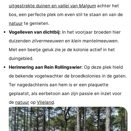
uitgestrekte duinen en
vallei van Malgum
achter het
Speeltuinen
Natuur
bos, een perfecte plek om even stil te staan en van de
Rondleidingen
natuur
te genieten.
Vogelleven van dichtbij:
In het voorjaar broeden hier
Sporten
duizenden
zilvermeeuwen
en
klein mantelmeeuwen
.
-
Met een beetje geluk zie je de kolonie actief in het
duingebied.
Fietsen
-
Herinnering aan Rein Rollingswier:
Op deze plek hield
Wandelen
-
de bekende vogelwachter de broedkolonies in de gaten.
Ter nagedachtenis aan hem is er een plaquette
Paardrijden
-
geplaatst, als eerbetoon aan zijn passie en inzet voor
Wadlopen
Dokter
de
natuur
op
Vlieland
.
Deen
Eten
en
Zeehonden