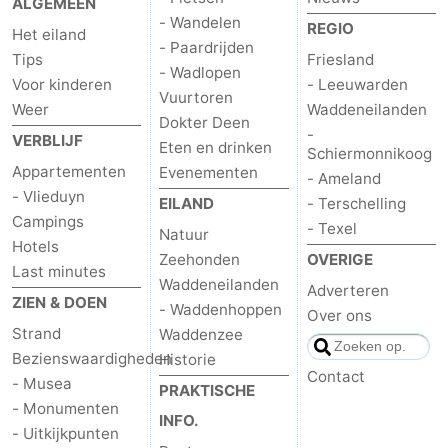
ALGEMEEN
- Wandelen
REGIO
Het eiland
- Paardrijden
Tips
Friesland
- Wadlopen
Voor kinderen
- Leeuwarden
Vuurtoren
Weer
Waddeneilanden
Dokter Deen
-
VERBLIJF
Eten en drinken
Schiermonnikoog
Appartementen
Evenementen
- Ameland
- Vlieduyn
EILAND
- Terschelling
Campings
- Texel
Natuur
Hotels
Zeehonden
OVERIGE
Last minutes
Waddeneilanden
Adverteren
ZIEN & DOEN
- Waddenhoppen
Over ons
Strand
Waddenzee
Bezienswaardigheden
Historie
Contact
- Musea
PRAKTISCHE
- Monumenten
INFO.
- Uitkijkpunten