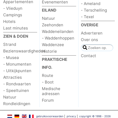
Appartementen
Evenementen
- Ameland
adressen
Regio
- Vlieduyn
EILAND
- Terschelling
Campings
- Texel
Natuur
Friesland
Hotels
Zeehonden
OVERIGE
Last minutes
Waddeneilanden
-
Adverteren
ZIEN & DOEN
- Waddenhoppen
Over ons
Leeuwarden
Waddeneilanden
Strand
Waddenzee
Bezienswaardigheden
Historie
-
Contact
- Musea
PRAKTISCHE
- Monumenten
INFO.
Schiermonnikoog
-
- Uitkijkpunten
Route
Attracties
Ameland
-
- Boot
- Rondvaarten
Medische
- Speeltuinen
Terschelling
-
adressen
Natuur
Forum
Texel
Weer
Rondleidingen
Contact
gebruiksvoorwaarden
|
privacy
|
copyright © 1998 - 2026