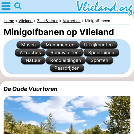
Home
Vlieland
Home
Vlieland
Zien & doen
Attracties
Minigolfbanen
Minigolfbanen op Vlieland
Tips
Musea
Monumenten
Uitkijkpunten
Voor
Attracties
Rondvaarten
Speeltuinen
Natuur
Rondleidingen
Sporten
kinderen
Natuur
Paardrijden
Overnachten
Appartementen
De Oude Vuurtoren
-
Vlieduyn
Campings
Hotels