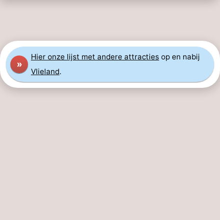
Speeltuinen
Natuur
Rondleidingen
Hier
onze lijst met andere attracties
op en nabij
Sporten
»
Vlieland
.
-
Fietsen
-
Wandelen
-
Paardrijden
-
Wadlopen
Dokter
Deen
Eten
en
Zeehonden