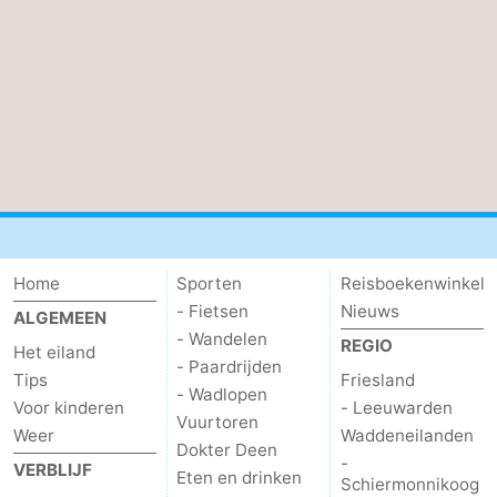
drinken
Vuurtoren
Evenementen
Praktisch
Forum
Route
-
Home
Sporten
Reisboekenwinkel
- Fietsen
Nieuws
ALGEMEEN
Boot
Waddenhoppen
- Wandelen
REGIO
Het eiland
- Paardrijden
Tips
Friesland
Reisboekenwinkel
- Wadlopen
Voor kinderen
- Leeuwarden
Vuurtoren
Nieuws
Weer
Waddeneilanden
Dokter Deen
-
VERBLIJF
Eten en drinken
Medische
Schiermonnikoog