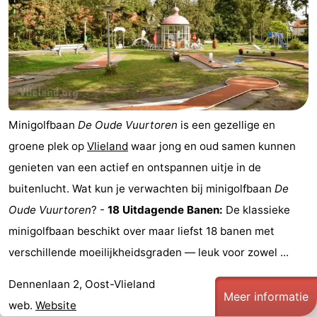
Last
minutes
Strand
Zien
&
Bezienswaardigheden
Minigolfbaan
De Oude Vuurtoren
is een gezellige en
doen
-
groene plek op
Vlieland
waar jong en oud samen kunnen
genieten van een actief en ontspannen uitje in de
Musea
-
buitenlucht. Wat kun je verwachten bij minigolfbaan
De
Monumenten
-
Oude Vuurtoren
? -
18 Uitdagende Banen:
De klassieke
minigolfbaan beschikt over maar liefst 18 banen met
Uitkijkpunten
Attracties
verschillende moeilijkheidsgraden — leuk voor zowel ...
-
Dennenlaan 2, Oost-Vlieland
Meer informatie
Rondvaarten
-
web.
Website