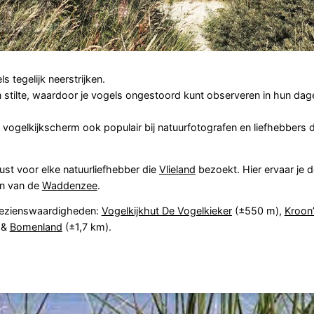
 tegelijk neerstrijken.
stilte, waardoor je vogels ongestoord kunt observeren in hun dage
t vogelkijkscherm ook populair bij natuurfotografen en liefhebbers d
ust voor elke natuurliefhebber die
Vlieland
bezoekt. Hier ervaar je 
en van de
Waddenzee
.
bezienswaardigheden:
Vogelkijkhut De Vogelkieker
(±550 m),
Kroon’
 &
Bomenland
(±1,7 km).