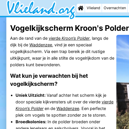
Vlieland
Overnachten
Vogelkijkscherm Kroon's Polder 
Aan de rand van de
vierde
Kroon’s Polder
, langs de
dijk bij de
Waddenzee
, vind je een speciaal
vogelkijkscherm
. Via een trap bereik je dit rustige
uitkijkpunt, waar je in alle stilte de vogelrijkdom van de
polders kunt bewonderen.
Wat kun je verwachten bij het
vogelkijkscherm?
Uniek Uitzicht:
Vanaf achter het scherm kijk je
door speciale kijkvensters uit over de vierde
vierde
Kroon’s Polder
en de
Waddenzee
. Een perfecte
plek om vogels te spotten zonder ze te storen.
Broedkolonies:
In de polder broeden onder
andere lepelaars en aalscholvers. Vooral in het