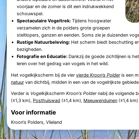
voorjaar en de zomer is dit een indrukwekkend
schouwspel.
Spectaculaire Vogeltrek:
Tijdens hoogwater
verzamelen zich in de polders grote groepen
steltlopers, ganzen en eenden. Soms zie je duizenden vogels
Rustige Natuurbeleving:
Het scherm biedt beschutting en 
bezigheden.
Fotografie en Educatie:
Dankzij de goede zichtlijnen is he
leren over het gedrag van vogels in het wild.
Het vogelkijkscherm bij de vier
vierde
Kroon’s Polder
is een m
natuur
van dichtbij, midden in een van de vogelrijkste gebied
Verder is
Vogelkijkscherm Kroon's Polder
nabij de volgende 
(±1,3 km),
Posthuiswad
(±1,4 km),
Meeuwenduinen
(±1,4 km)
Voor informatie
Kroon’s Polders, Vlieland