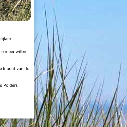
lijkse
ie meer willen
de kracht van de
s Polders