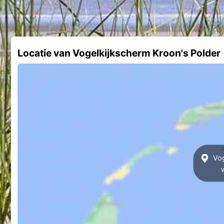
Locatie van Vogelkijkscherm Kroon's Polder
Vog