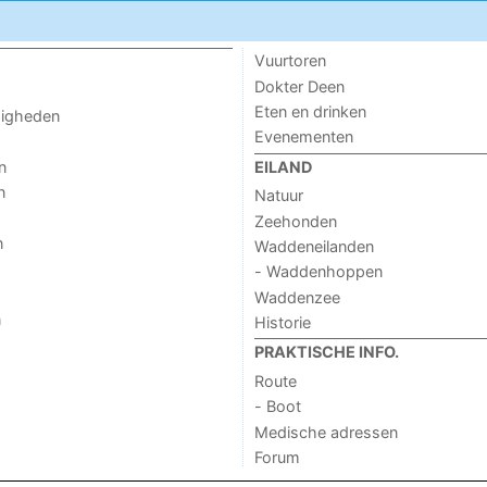
Vuurtoren
Dokter Deen
Eten en drinken
digheden
Evenementen
n
EILAND
n
Natuur
Zeehonden
n
Waddeneilanden
- Waddenhoppen
Waddenzee
n
Historie
PRAKTISCHE INFO.
Route
- Boot
Medische adressen
Forum