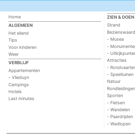
Home
ZIEN & DOEN
Strand
ALGEMEEN
Bezienswaar
Het eiland
- Musea
Tips
- Monumente
Voor kinderen
- Uitkijkpunte
Weer
Attracties
VERBLIJF
- Rondvaarte
Appartementen
- Speeltuinen
- Vlieduyn
Natuur
Campings
Rondleidinge
Hotels
Sporten
Last minutes
- Fietsen
- Wandelen
- Paardrijden
- Wadlopen