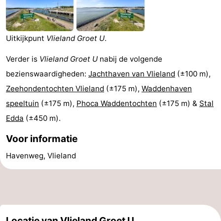
Last
minutes
Strand
Uitkijkpunt
Vlieland Groet U
.
Zien
Verder is
Vlieland Groet U
nabij de volgende
bezienswaardigheden:
Jachthaven van Vlieland
(±100 m),
&
Bezienswaardigheden
Zeehondentochten Vlieland
(±175 m),
Waddenhaven
doen
-
speeltuin
(±175 m),
Phoca Waddentochten
(±175 m) &
Stal
Edda
(±450 m).
Musea
-
Voor informatie
Monumenten
-
Havenweg, Vlieland
Uitkijkpunten
Attracties
-
Rondvaarten
-
Locatie van Vlieland Groet U