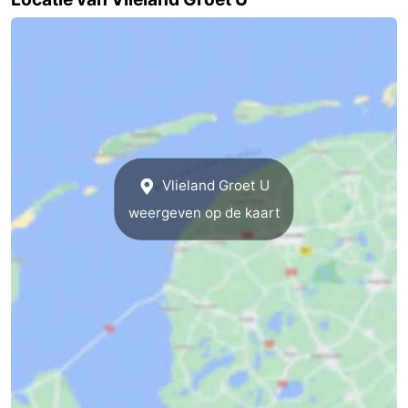
Speeltuinen
Natuur
Rondleidingen
Sporten
-
Vlieland Groet U
Fietsen
-
weergeven op de kaart
Wandelen
-
Paardrijden
-
Wadlopen
Dokter
Deen
Eten
en
Zeehonden