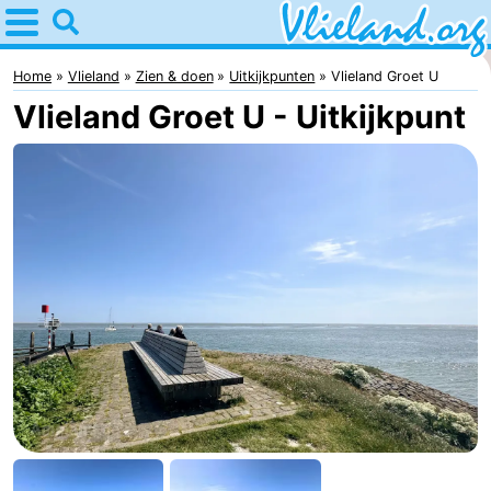
Home
Vlieland
Home
Vlieland
Zien & doen
Uitkijkpunten
Vlieland Groet U
Vlieland Groet U - Uitkijkpunt
Tips
Voor
kinderen
Natuur
Overnachten
Appartementen
-
Vlieduyn
Campings
Hotels