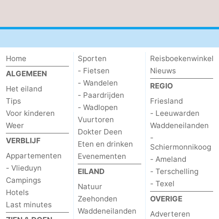
adressen
Regio
Friesland
Home
Sporten
Reisboekenwinkel
-
- Fietsen
Nieuws
ALGEMEEN
Leeuwarden
Waddeneilanden
- Wandelen
REGIO
Het eiland
- Paardrijden
Tips
Friesland
-
- Wadlopen
Voor kinderen
- Leeuwarden
Vuurtoren
Schiermonnikoog
-
Weer
Waddeneilanden
Dokter Deen
-
VERBLIJF
Eten en drinken
Schiermonnikoog
Ameland
-
Appartementen
Evenementen
- Ameland
- Vlieduyn
Terschelling
-
EILAND
- Terschelling
Campings
- Texel
Natuur
Texel
Weer
Hotels
Zeehonden
OVERIGE
Last minutes
Waddeneilanden
Contact
Adverteren