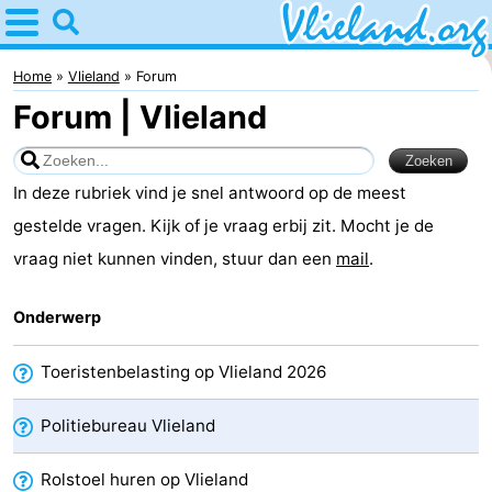
Home
Vlieland
Home
Vlieland
Forum
Forum | Vlieland
Tips
Voor
In deze rubriek vind je snel antwoord op de meest
kinderen
Natuur
gestelde vragen. Kijk of je vraag erbij zit. Mocht je de
vraag niet kunnen vinden, stuur dan een
mail
.
Overnachten
Onderwerp
Appartementen
-
Toeristenbelasting op Vlieland 2026
Vlieduyn
Campings
Politiebureau Vlieland
Hotels
Rolstoel huren op Vlieland