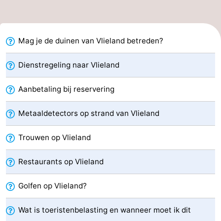
Speeltuinen
Natuur
Rondleidingen
Mag je de duinen van Vlieland betreden?
Sporten
Dienstregeling naar Vlieland
-
Aanbetaling bij reservering
Fietsen
-
Metaaldetectors op strand van Vlieland
Wandelen
-
Trouwen op Vlieland
Paardrijden
-
Restaurants op Vlieland
Wadlopen
Dokter
Golfen op Vlieland?
Deen
Eten
Wat is toeristenbelasting en wanneer moet ik dit
en
Zeehonden