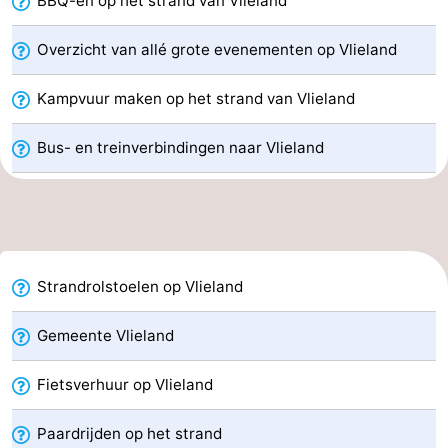
BBQ-en op het strand van Vlieland
adressen
Regio
Overzicht van allé grote evenementen op Vlieland
Friesland
Kampvuur maken op het strand van Vlieland
-
Bus- en treinverbindingen naar Vlieland
Leeuwarden
Waddeneilanden
-
Schiermonnikoog
-
Strandrolstoelen op Vlieland
Ameland
-
Gemeente Vlieland
Terschelling
-
Fietsverhuur op Vlieland
Texel
Weer
Paardrijden op het strand
Contact