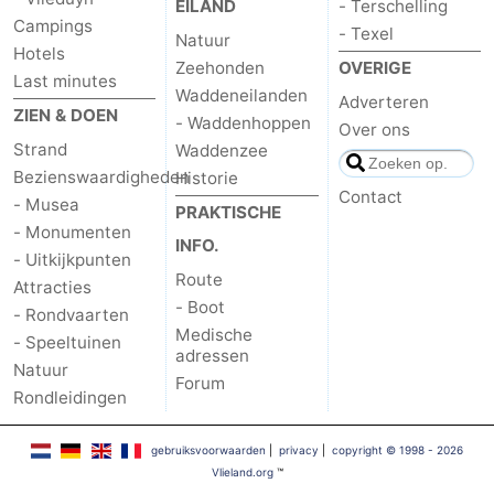
EILAND
- Terschelling
Campings
- Texel
Natuur
Hotels
Zeehonden
OVERIGE
Last minutes
Waddeneilanden
Adverteren
ZIEN & DOEN
- Waddenhoppen
Over ons
Strand
Waddenzee
Bezienswaardigheden
Historie
Contact
- Musea
PRAKTISCHE
- Monumenten
INFO.
- Uitkijkpunten
Route
Attracties
- Boot
- Rondvaarten
Medische
- Speeltuinen
adressen
Natuur
Forum
Rondleidingen
gebruiksvoorwaarden
|
privacy
|
copyright © 1998 - 2026
Vlieland.org
™