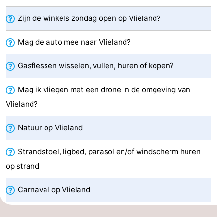
Last
Zijn de winkels zondag open op Vlieland?
minutes
Strand
Mag de auto mee naar Vlieland?
Zien
Gasflessen wisselen, vullen, huren of kopen?
&
Bezienswaardigheden
Mag ik vliegen met een drone in de omgeving van
doen
-
Vlieland?
Musea
-
Natuur op Vlieland
Monumenten
-
Strandstoel, ligbed, parasol en/of windscherm huren
Uitkijkpunten
Attracties
op strand
-
Carnaval op Vlieland
Rondvaarten
-