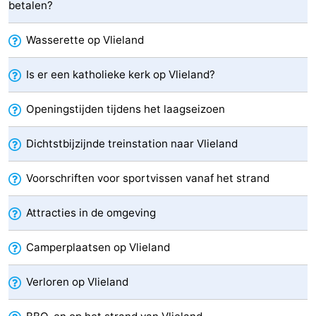
betalen?
drinken
Vuurtoren
Wasserette op Vlieland
Evenementen
Is er een katholieke kerk op Vlieland?
Praktisch
Openingstijden tijdens het laagseizoen
Forum
Dichtstbijzijnde treinstation naar Vlieland
Route
Voorschriften voor sportvissen vanaf het strand
-
Boot
Waddenhoppen
Attracties in de omgeving
Reisboekenwinkel
Camperplaatsen op Vlieland
Nieuws
Verloren op Vlieland
Medische