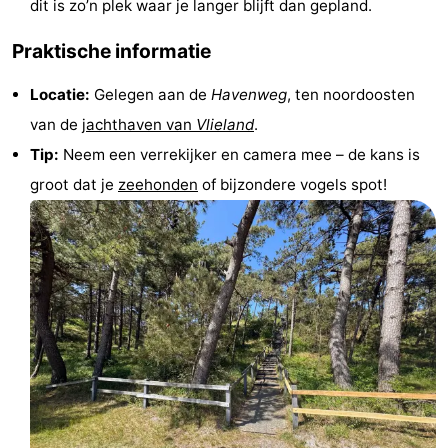
dit is zo’n plek waar je langer blijft dan gepland.
adressen
Regio
Praktische informatie
Friesland
Locatie:
Gelegen aan de
Havenweg
, ten noordoosten
-
van de
jachthaven van
Vlieland
.
Tip:
Neem een verrekijker en camera mee – de kans is
Leeuwarden
Waddeneilanden
groot dat je
zeehonden
of bijzondere vogels spot!
-
Schiermonnikoog
-
Ameland
-
Terschelling
-
Texel
Weer
Contact