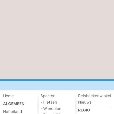
Home
Sporten
Reisboekenwinkel
- Fietsen
Nieuws
ALGEMEEN
- Wandelen
REGIO
Het eiland