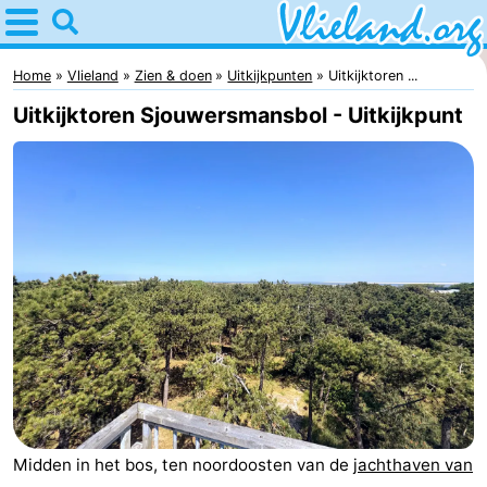
Home
Vlieland
Home
Vlieland
Zien & doen
Uitkijkpunten
Uitkijktoren ...
Uitkijktoren Sjouwersmansbol - Uitkijkpunt
Tips
Voor
kinderen
Natuur
Overnachten
Appartementen
-
Vlieduyn
Campings
Midden in het bos, ten noordoosten van de
jachthaven van
Hotels