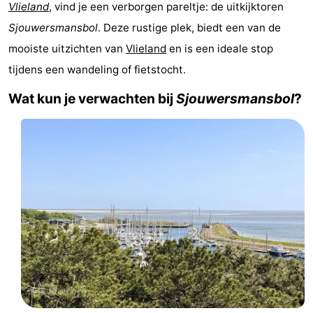
Vlieland
, vind je een verborgen pareltje: de uitkijktoren
Last
Sjouwersmansbol
. Deze rustige plek, biedt een van de
mooiste uitzichten van
Vlieland
en is een ideale stop
minutes
Strand
tijdens een wandeling of fietstocht.
Zien
Wat kun je verwachten bij
Sjouwersmansbol
?
&
Bezienswaardigheden
doen
-
Musea
-
Monumenten
-
Uitkijkpunten
Attracties
-
Rondvaarten
-