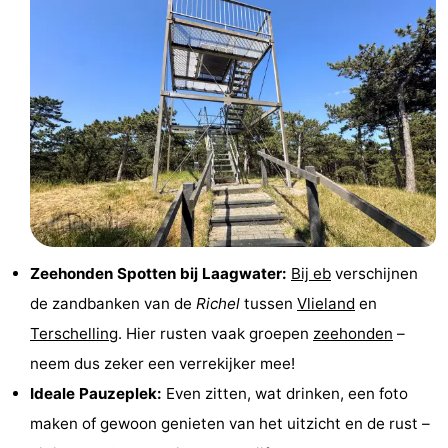
drinken
Vuurtoren
Evenementen
Praktisch
Forum
Route
-
Zeehonden Spotten bij Laagwater:
Bij eb
verschijnen
Boot
Waddenhoppen
de zandbanken van de
Richel
tussen
Vlieland
en
Terschelling
. Hier rusten vaak groepen
zeehonden
–
Reisboekenwinkel
neem dus zeker een verrekijker mee!
Nieuws
Ideale Pauzeplek:
Even zitten, wat drinken, een foto
maken of gewoon genieten van het uitzicht en de rust –
Medische