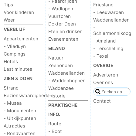
- Paardrijden
Tips
Friesland
- Wadlopen
Voor kinderen
- Leeuwarden
Vuurtoren
Weer
Waddeneilanden
Dokter Deen
-
VERBLIJF
Eten en drinken
Schiermonnikoog
Appartementen
Evenementen
- Ameland
- Vlieduyn
EILAND
- Terschelling
Campings
- Texel
Natuur
Hotels
Zeehonden
OVERIGE
Last minutes
Waddeneilanden
Adverteren
ZIEN & DOEN
- Waddenhoppen
Over ons
Strand
Waddenzee
Bezienswaardigheden
Historie
Contact
- Musea
PRAKTISCHE
- Monumenten
INFO.
- Uitkijkpunten
Route
Attracties
- Boot
- Rondvaarten