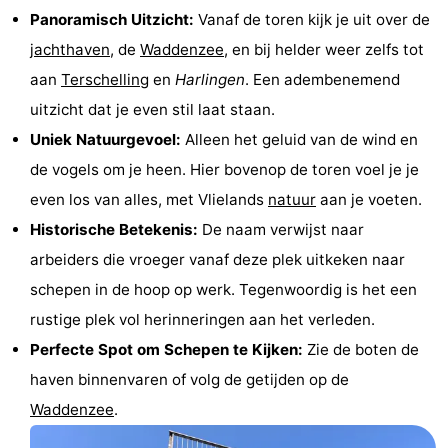
Panoramisch Uitzicht:
Vanaf de toren kijk je uit over de
Speeltuinen
Natuur
jachthaven
, de
Waddenzee
, en bij helder weer zelfs tot
Rondleidingen
aan
Terschelling
en
Harlingen
. Een adembenemend
uitzicht dat je even stil laat staan.
Sporten
Uniek Natuurgevoel:
Alleen het geluid van de wind en
-
de vogels om je heen. Hier bovenop de toren voel je je
even los van alles, met Vlielands
natuur
aan je voeten.
Fietsen
-
Historische Betekenis:
De naam verwijst naar
Wandelen
-
arbeiders die vroeger vanaf deze plek uitkeken naar
schepen in de hoop op werk. Tegenwoordig is het een
Paardrijden
-
rustige plek vol herinneringen aan het verleden.
Wadlopen
Dokter
Perfecte Spot om Schepen te Kijken:
Zie de boten de
haven binnenvaren of volg de getijden op de
Deen
Eten
Waddenzee
.
en
Zeehonden