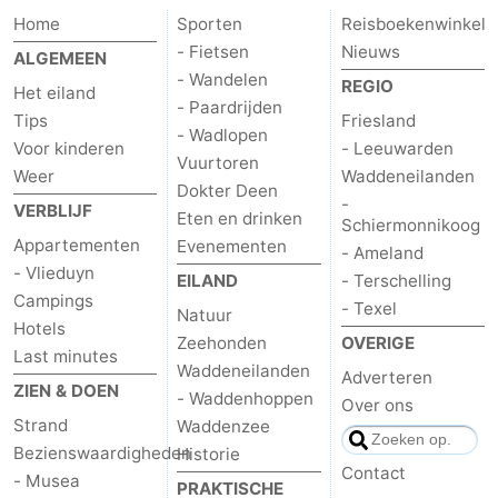
Home
Sporten
Reisboekenwinkel
adressen
Regio
- Fietsen
Nieuws
ALGEMEEN
- Wandelen
Friesland
REGIO
Het eiland
- Paardrijden
Tips
Friesland
-
- Wadlopen
Voor kinderen
- Leeuwarden
Vuurtoren
Weer
Waddeneilanden
Leeuwarden
Waddeneilanden
Dokter Deen
-
VERBLIJF
Eten en drinken
Schiermonnikoog
-
Appartementen
Evenementen
- Ameland
- Vlieduyn
EILAND
- Terschelling
Schiermonnikoog
-
Campings
- Texel
Natuur
Hotels
Ameland
-
Zeehonden
OVERIGE
Last minutes
Waddeneilanden
Adverteren
Terschelling
-
ZIEN & DOEN
- Waddenhoppen
Over ons
Strand
Waddenzee
Texel
Weer
Bezienswaardigheden
Historie
Contact
- Musea
Contact
PRAKTISCHE