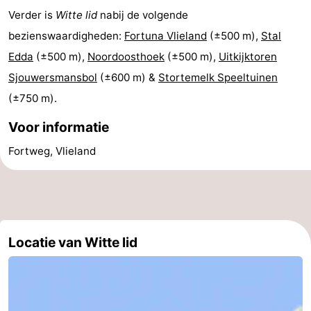
Verder is
Witte lid
nabij de volgende
Last
bezienswaardigheden:
Fortuna Vlieland
(±500 m),
Stal
minutes
Strand
Edda
(±500 m),
Noordoosthoek
(±500 m),
Uitkijktoren
Sjouwersmansbol
(±600 m) &
Stortemelk Speeltuinen
Zien
(±750 m).
&
Bezienswaardigheden
Voor informatie
doen
-
Fortweg, Vlieland
Musea
-
Monumenten
-
Uitkijkpunten
Attracties
Locatie van Witte lid
-
Rondvaarten
-