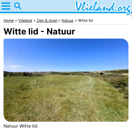
Home
Vlieland
Home
Vlieland
Zien & doen
Natuur
Witte lid
Witte lid - Natuur
Tips
Voor
kinderen
Natuur
Overnachten
Appartementen
-
Vlieduyn
Campings
Hotels
Natuur
Witte lid
.