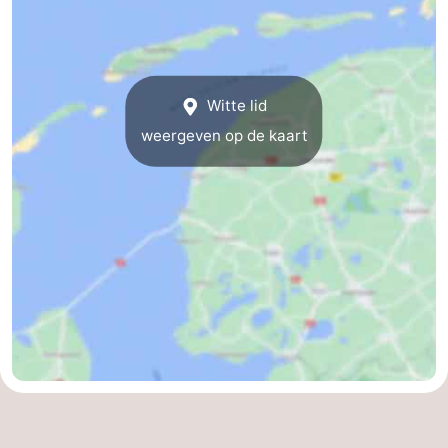
Speeltuinen
Natuur
Rondleidingen
Witte lid
Sporten
weergeven op de kaart
-
Fietsen
-
Wandelen
-
Paardrijden
-
Wadlopen
Dokter
Deen
Eten
en
Zeehonden