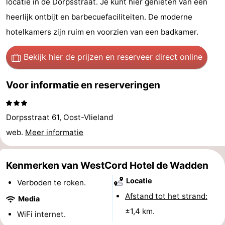
locatie in de Dorpsstraat. Je kunt hier genieten van een
Last
heerlijk ontbijt en barbecuefaciliteiten. De moderne
hotelkamers zijn ruim en voorzien van een badkamer.
minutes
Strand
Bekijk hier de prijzen
en reserveer direct online
Zien
&
Bezienswaardigheden
Voor informatie en reserveringen
doen
-
Dorpsstraat 61, Oost-Vlieland
Musea
-
web.
Meer informatie
Monumenten
-
Kenmerken van WestCord Hotel de Wadden
Uitkijkpunten
Attracties
Locatie
Verboden te roken.
-
Afstand tot het strand:
Media
±1,4 km.
WiFi internet.
Rondvaarten
-