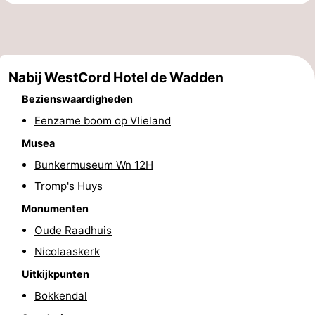
Speeltuinen
Natuur
Rondleidingen
Nabij WestCord Hotel de Wadden
Sporten
Bezienswaardigheden
-
Eenzame boom op Vlieland
Musea
Fietsen
-
Bunkermuseum Wn 12H
Wandelen
-
Tromp's Huys
Paardrijden
-
Monumenten
Oude Raadhuis
Wadlopen
Dokter
Nicolaaskerk
Deen
Eten
Uitkijkpunten
Bokkendal
en
Zeehonden