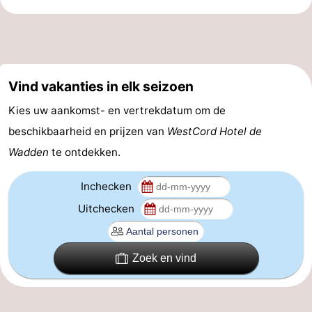
adressen
Regio
Friesland
-
Vind vakanties in elk seizoen
Kies uw aankomst- en vertrekdatum om de
Leeuwarden
Waddeneilanden
beschikbaarheid en prijzen van
WestCord Hotel de
-
Wadden
te ontdekken.
Schiermonnikoog
-
Inchecken
Uitchecken
Ameland
-
Terschelling
-
Zoek en vind
Texel
Weer
Contact