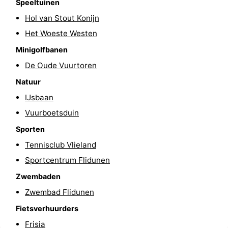
Speeltuinen
drinken
Vuurtoren
Hol van Stout Konijn
Het Woeste Westen
Evenementen
Minigolfbanen
Praktisch
De Oude Vuurtoren
Natuur
Forum
IJsbaan
Route
Vuurboetsduin
-
Sporten
Tennisclub Vlieland
Boot
Waddenhoppen
Sportcentrum Flidunen
Reisboekenwinkel
Zwembaden
Zwembad Flidunen
Nieuws
Fietsverhuurders
Medische
Frisia